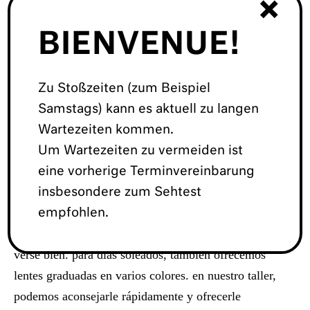
×
BIENVENUE!
las magníficas gafas vintage de las décadas más
elegantes son solo una parte de la ecuación: en la otra
Zu Stoßzeiten (zum Beispiel
encontramos lentes de alta calidad. en lunettes
Samstags) kann es aktuell zu langen
selection berlin-mitte y prenzlauer berg, ambas partes
Wartezeiten kommen.
forman un conjunto perfecto.
Um Wartezeiten zu vermeiden ist
nuestro óptico experto evaluará su visión de forma
eine vorherige Terminvereinbarung
personalizada in situ y sin cita previa, con una
insbesondere zum Sehtest
precisión y una exactitud óptimas y resultados
empfohlen.
comprobados. nuestras gafas le permiten ver bien y
verse bien. para días soleados, también ofrecemos
lentes graduadas en varios colores. en nuestro taller,
podemos aconsejarle rápidamente y ofrecerle